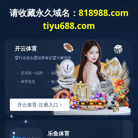
开云手机web版登录入口