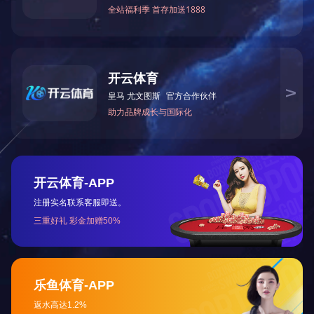
业医用门作为医院建设的关键配套设
便捷运维于一体的新型医用防辐射门
施，其品质与功能直接关系到...
正式推向市场，该产品针对性...
2026-03-16
2025-10-22
适配医疗场景 兼具安全与便捷——新型环保钢质单开门正式推向市场
医院装饰及医院门色彩运用
近日，一款专为医疗场景量身打造的
色彩作为一种视觉元素，在建筑特使
新型环保钢质单开门正式推向市场，
用中发挥着重要的作用，主要有色彩
凭借其环保材质、优越性能及...
的心理效应和生理效应，色彩...
2025-08-21
2025-04-09