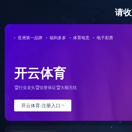
开云手机web版登录入口
开云手机
开云手机
13