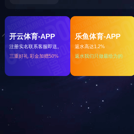
钢质单开门
防辐射门
外挂式医用门
医用防火门
洁净门
树脂门
配件
开云手机web版登录入口-开云（中国）