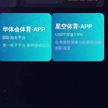
浙江省永康市西城街道藻塘工业区兴旺路87号