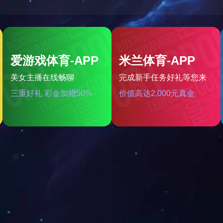
防辐射门
防辐射门
1
13606791608
337278367@qq.com