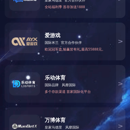
医用防火门
洁净门
树脂门
配件
钢质子母门
钢质单开门
钢质单开门
钢质单开门
钢质子母门
开云手机WEB版登录入口-开云
1
2
3
4
5