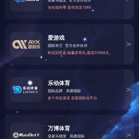
凯悦医用门定制系统 — 我们专业提供完善的医用门整体解决方案
产品分类
新闻资讯
关于我们
开云手机web版登录入口-开云（中国）
医用推拉式电动门
常见问题
公司简介
钢质子母门
防辐射门
开云手机web版登录入口
工程案例