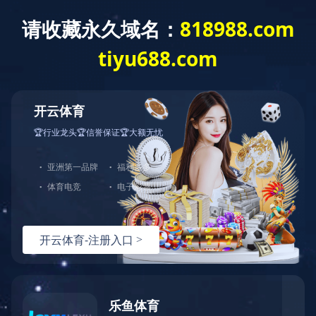
开云手机web版登录入口