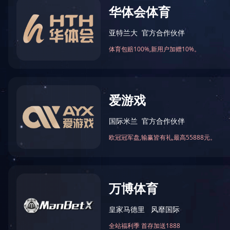
当前位置：
开云手机web版登录入口
>
产品展示
>
木质对
产品分类
开云手机web版登录入口-开云（中
国）
钢质子母门